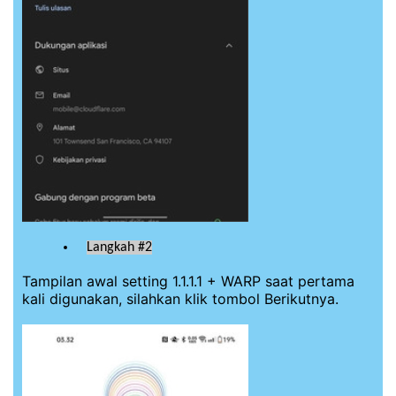
Langkah #2
Tampilan awal setting 1.1.1.1 + WARP saat pertama
kali digunakan, silahkan klik tombol Berikutnya.