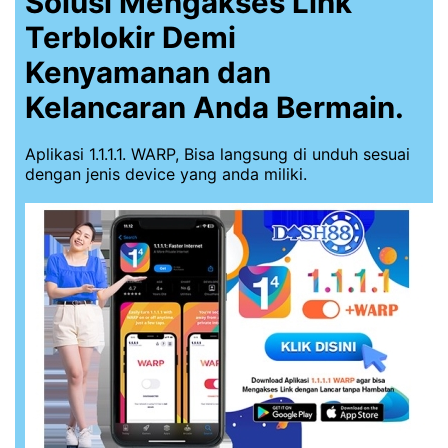
Solusi Mengakses Link
Terblokir Demi
Kenyamanan dan
Kelancaran Anda Bermain.
Aplikasi 1.1.1.1. WARP, Bisa langsung di unduh sesuai
dengan jenis device yang anda miliki.