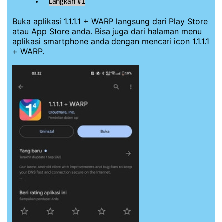
Langkah #1
Buka aplikasi 1.1.1.1 + WARP langsung dari Play Store
atau App Store anda. Bisa juga dari halaman menu
aplikasi smartphone anda dengan mencari icon 1.1.1.1
+ WARP.