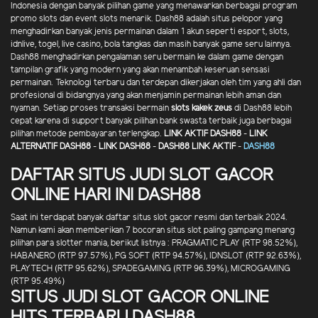
Indonesia dengan banyak pilihan game yang menawarkan berbagai program
promo slots dan event slots menarik. Dash88 adalah situs pelopor yang
menghadirkan banyak jenis permainan dalam 1 akun seperti esport, slots,
idnlive, togel, live casino, bola tangkas dan masih banyak game seru lainnya.
Dash88 menghadirkan pengalaman seru bermain ke dalam game dengan
tampilan grafik yang modern yang akan menambah keseruan sensasi
permainan. Teknologi terbaru dan terdepan dikerjakan oleh tim yang ahli dan
profesional di bidangnya yang akan menjamin permainan lebih aman dan
nyaman. Setiap proses transaksi bermain
slots kakek zeus
di Dash88 lebih
cepat karena di support banyak pilihan bank swasta terbaik juga berbagai
pilihan metode pembayaran terlengkap.
LINK AKTIF DASH88
-
LINK
ALTERNATIF DASH88
-
LINK DASH88
-
DASH88 LINK AKTIF
-
DASH88
DAFTAR SITUS JUDI SLOT GACOR
ONLINE HARI INI DASH88
Saat ini terdapat banyak daftar situs slot gacor resmi dan terbaik 2024.
Namun kami akan memberikan 7 bocoran situs slot paling gampang menang
pilihan para slotter mania, berikut listnya : PRAGMATIC PLAY (RTP 98.52%),
HABANERO (RTP 97.57%), PG SOFT (RTP 94.57%), IDNSLOT (RTP 92.63%),
PLAYTECH (RTP 95.62%), SPADEGAMING (RTP 96.39%), MICROGAMING
(RTP 95.49%)
SITUS JUDI SLOT GACOR ONLINE
HITS TERBARU DASH88