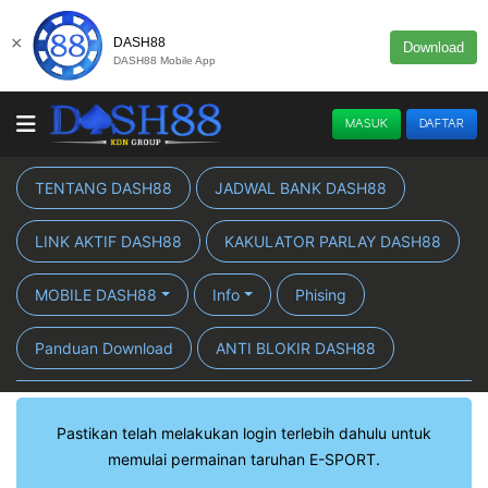
×
DASH88
Download
DASH88 Mobile App
MASUK
DAFTAR
TENTANG DASH88
JADWAL BANK DASH88
LINK AKTIF DASH88
KAKULATOR PARLAY DASH88
MOBILE DASH88
Info
Phising
Panduan Download
ANTI BLOKIR DASH88
Pastikan telah melakukan login terlebih dahulu untuk
memulai permainan taruhan E-SPORT.