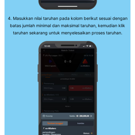
4. Masukkan nilai taruhan pada kolom berikut sesuai dengan
batas jumlah minimal dan maksimal taruhan, kemudian klik
taruhan sekarang untuk menyelesaikan proses taruhan.