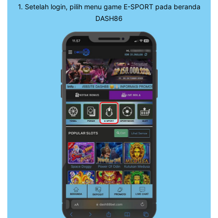
1. Setelah login, pilih menu game E-SPORT pada beranda
DASH86